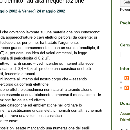
o definito “ad alta frequentazione”
Power
ggio 2002 & Venerdì 24 maggio 2002
Pagi
ti che dovranno lavorare su una materia che non conoscono:
a apparecchiature o cavi elettrici percorsi da corrente: si
tudioso che, per primo, ha trattato l’argomento.
Cerca
 troppo grande, comunemente si usa un suo sottomultiplo, il
µT) e, per dare una idea dei valori ammessi, la legge
glia di pericolosità di 0,2 µT.
rittivo ma, di sicuro – vedi ricerche su Internet alla voce
Info
a campi di 0,4 ÷ 0,5 µT produce una casistica di effetti
tti, leucemie e tumori.
oni indotte all’interno del nostro corpo che – essendo
percorso da correnti elettriche.
cono effetti elettrochimici non naturali alterando alcune
ur non essendo ancora totalmente compreso il meccanismo - le
azione fra causa ed effetto.
Dona 
tate categoriche ed emblematiche nell’ordinare lo
ne, la sostituzione di cavi elettrici normali con altri schermati
Assoc
et, si trova una voluminosa casistica.
Diritt
e tre cose:
le posizioni esatte mancando una numerazione dei sedili