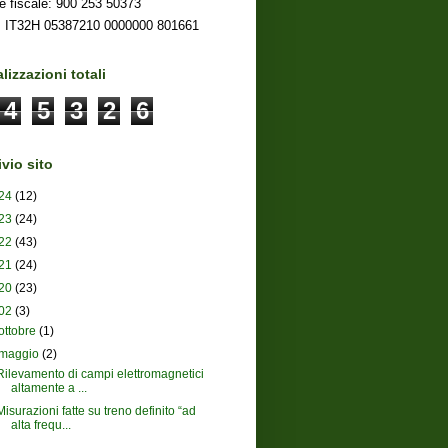
e fiscale: 900 253 50373
 IT32H 05387210 0000000 801661
lizzazioni totali
4
5
3
2
6
vio sito
24
(12)
23
(24)
22
(43)
21
(24)
20
(23)
02
(3)
ottobre
(1)
maggio
(2)
Rilevamento di campi elettromagnetici
altamente a ...
Misurazioni fatte su treno definito “ad
alta frequ...