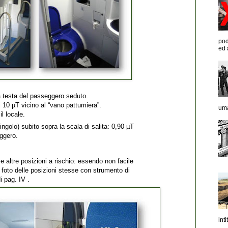
pod
ed 
a testa del passeggero seduto.
i 10 µT vicino al “vano pattumiera”.
uma
il locale.
ingolo) subito sopra la scala di salita: 0,90 µT
eggero.
 altre posizioni a rischio: essendo non facile
 foto delle posizioni stesse con strumento di
i pag. IV .
inti