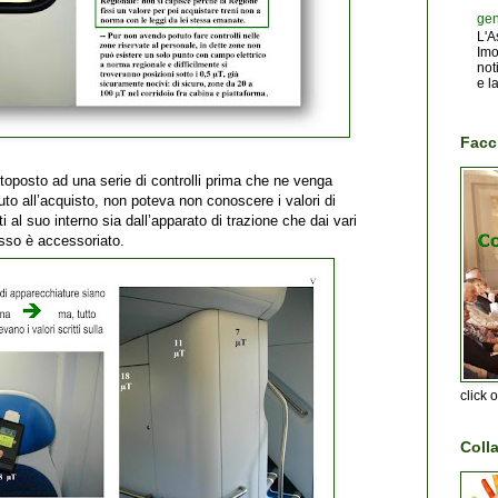
gen
L'A
Imo
not
e la
Facc
oposto ad una serie di controlli prima che ne venga
uto all’acquisto, non poteva non conoscere i valori di
al suo interno sia dall’apparato di trazione che dai vari
tesso è accessoriato.
click 
Coll