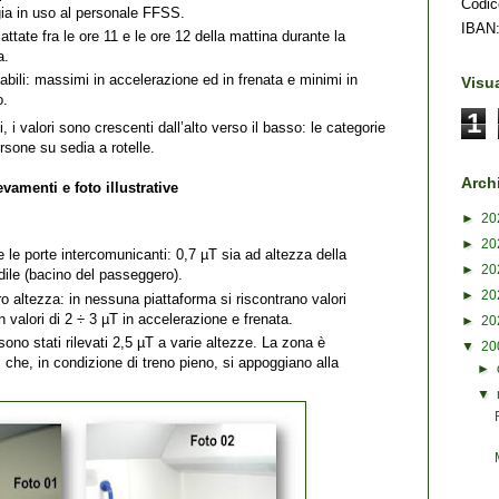
Codic
ia in uso al personale FFSS.
IBAN:
attate fra le ore 11 e le ore 12 della mattina durante la
a.
riabili: massimi in accelerazione ed in frenata e minimi in
Visua
o.
1
 i valori sono crescenti dall’alto verso il basso: le categorie
sone su sedia a rotelle.
Archi
evamenti e foto illustrative
►
20
►
20
re le porte intercomunicanti: 0,7 µT sia ad altezza della
►
20
dile (bacino del passeggero).
►
20
o altezza: in nessuna piattaforma si riscontrano valori
 valori di 2 ÷ 3 µT in accelerazione e frenata.
►
20
sono stati rilevati 2,5 µT a varie altezze. La zona è
▼
20
 che, in condizione di treno pieno, si appoggiano alla
►
▼