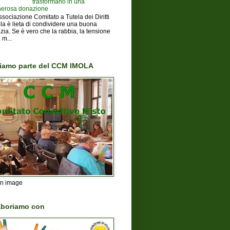
trasformano in una
erosa donazione
ssociazione Comitato a Tutela dei Diritti
la è lieta di condividere una buona
izia. Se è vero che la rabbia, la tensione
 m...
iamo parte del CCM IMOLA
on image
aboriamo con