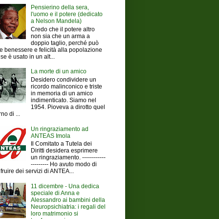
Pensierino della sera,
l'uomo e il potere (dedicato
a Nelson Mandela)
Credo che il potere altro
non sia che un arma a
doppio taglio, perché può
e benessere e felicità alla popolazione
se è usato in un alt...
La morte di un amico
Desidero condividere un
ricordo malinconico e triste
in memoria di un amico
indimenticato. Siamo nel
1954. Pioveva a dirotto quel
no di ...
Un ringraziamento ad
ANTEAS Imola
Il Comitato a Tutela dei
Diritti desidera esprimere
un ringraziamento. ------------
--------- Ho avuto modo di
fruire dei servizi di ANTEA...
11 dicembre - Una dedica
speciale di Anna e
Alessandro ai bambini della
Neuropsichiatria: i regali del
loro matrimonio si