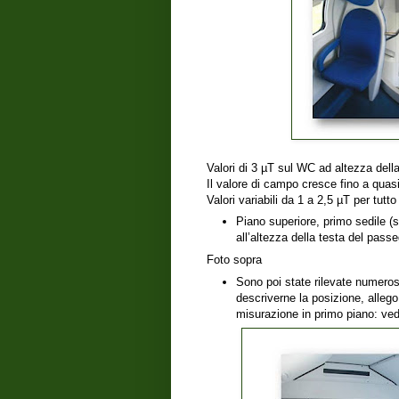
Valori di 3 µT sul WC ad altezza dell
Il valore di campo cresce fino a quas
Valori variabili da 1 a 2,5 µT per tutto 
Piano superiore, primo sedile (s
all’altezza della testa del pass
Foto sopra
Sono poi state rilevate numerose
descriverne la posizione, allego
misurazione in primo piano: ved