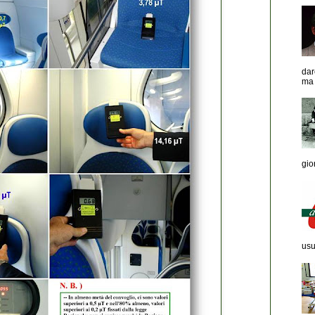
dar
ma 
gior
usu