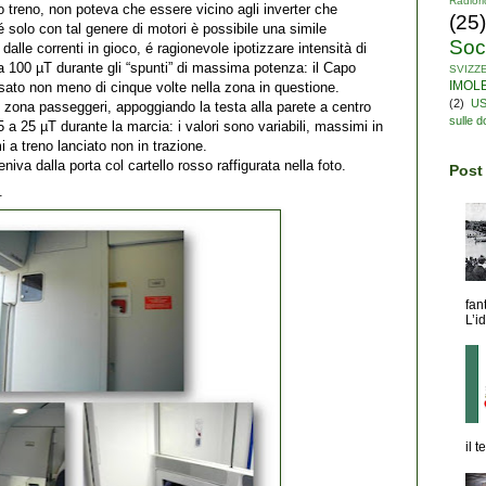
Radiori
po treno, non poteva che essere vicino agli inverter che
(25)
é solo con tal genere di motori è possibile una simile
Soc
dalle correnti in gioco, é ragionevole ipotizzare intensità di
a 100 µT durante gli “spunti” di massima potenza: il Capo
SVIZZ
IMOL
ssato non meno di cinque volte nella zona in questione.
(2)
U
 zona passeggeri, appoggiando la testa alla parete a centro
sulle 
5 a 25 µT durante la marcia: i valori sono variabili, massimi in
 a treno lanciato non in trazione.
iva dalla porta col cartello rosso raffigurata nella foto.
Post
.
fan
L’id
il 