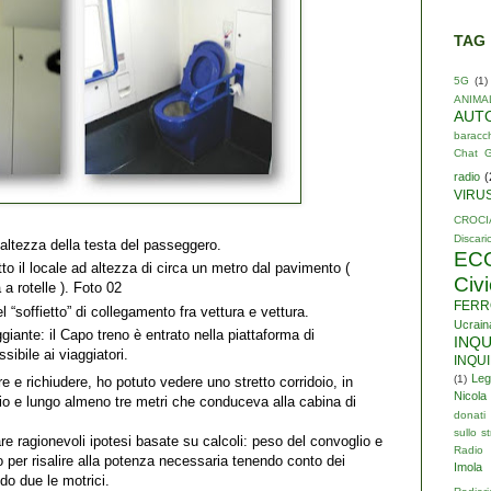
TAG
5G
(1)
ANIMA
AUT
baracc
Chat 
radio
(
VIRU
CROCI
Discari
altezza della testa del passeggero.
EC
tto il locale ad altezza di circa un metro dal pavimento (
Civ
 a rotelle ). Foto 02
FERR
el “soffietto” di collegamento fra vettura e vettura.
Ucrain
giante: il Capo treno è entrato nella piattaforma di
INQ
sibile ai viaggiatori.
INQU
Leg
(1)
 e richiudere, ho potuto vedere uno stretto corridoio, in
Nicola
lio e lungo almeno tre metri che conduceva alla cabina di
donati
sullo st
 ragionevoli ipotesi basate su calcoli: peso del convoglio e
Radio 
per risalire alla potenza necessaria tenendo conto dei
Imola
do due le motrici.