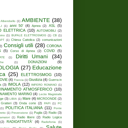
AMBIENTE
(38)
Alberobello
(1)
anni 50'
(4)
ASL
(5)
Apnea
(2)
LI
(1)
O ELETTRICA
(10)
AUTOMOBILI
(2)
hino
(1)
BUFALE ELETTROSMOG
(1)
CB
(1)
Chiesa Cattolica
(2)
comunicazioni
GPT
(1)
Consigli utili
(28)
CORONA
2)
S
(5)
COVID
(5)
Corso di Apnea
(2)
Diritti Umani
(34)
ATE
(1)
DONAZIONI
(9)
che
(1)
OLOGIA
(27)
Educazione
ica
(25)
ELETTROSMOG
(10)
OVIE
(4)
Giustizia
(4)
Guerra in
Francia
(1)
IMOLA
(12)
a
(3)
IMPERO ROMANO
(1)
UINAMENTO ATMOSFERICO
(10)
INAMENTO MARINO
(4)
Lectio Magistralis
Mare
(4)
ge
(3)
MICROONDE
(2)
LIBIA
(1)
 Gratteri
(3)
Onda corte
(2)
PAPI
(1)
PC
POLITICA ITALIANA
(11)
(1)
Ponte
Puglia
(2)
Radio
(3)
retto
(1)
Prevenzione
(1)
Radio libere
(2)
Radio Logica
amatori
(1)
RADIOATTIVITÀ'
(4)
(2)
Radiofonia
(1)
Salute