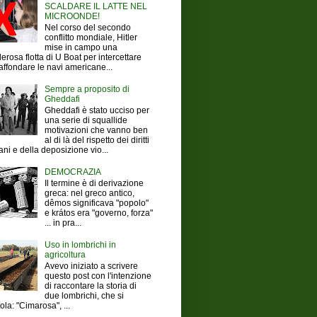
SCALDARE IL LATTE NEL
MICROONDE!
Nel corso del secondo
conflitto mondiale, Hitler
mise in campo una
erosa flotta di U Boat per intercettare
affondare le navi americane...
Sempre a proposito di
Gheddafi
Gheddafi è stato ucciso per
una serie di squallide
motivazioni che vanno ben
al di là del rispetto dei diritti
ni e della deposizione vio...
DEMOCRAZIA
Il termine è di derivazione
greca: nel greco antico,
dêmos significava "popolo"
e krátos era "governo, forza"
... in pra...
Uso in lombrichi in
agricoltura
Avevo iniziato a scrivere
questo post con l'intenzione
di raccontare la storia di
due lombrichi, che si
tola: "Cimarosa", ...