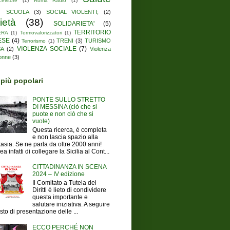
cevitore
(1)
Roma Radio
(1)
SCUOLA
(3)
SOCIAL VIOLENTI;
(2)
ietà
(38)
SOLIDARIETA'
(5)
TERRITORIO
ERA
(1)
Termovalorizzatori
(1)
ESE
(4)
TRENI
(3)
TURISMO
Terrorismo
(1)
VIOLENZA SOCIALE
(7)
SA
(2)
Violenza
donne
(3)
 più popolari
PONTE SULLO STRETTO
DI MESSINA (ciò che si
puote e non ciò che si
vuole)
Questa ricerca, è completa
e non lascia spazio alla
tasia. Se ne parla da oltre 2000 anni!
ea infatti di collegare la Sicilia al Cont...
CITTADINANZA IN SCENA
2024 – IV edizione
Il Comitato a Tutela dei
Diritti è lieto di condividere
questa importante e
salutare iniziativa. A seguire
testo di presentazione delle ...
ECCO PERCHÉ NON