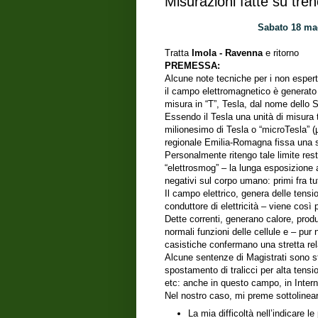
Misurazioni fatte su tren
Sabato 18 ma
Tratta
Imola - Ravenna
e ritorno
PREMESSA:
Alcune note tecniche per i non esper
il campo elettromagnetico è generato d
misura in “T”, Tesla, dal nome dello S
Essendo il Tesla una unità di misura
milionesimo di Tesla o “microTesla” (
regionale Emilia-Romagna fissa una so
Personalmente ritengo tale limite rest
“elettrosmog” – la lunga esposizione 
negativi sul corpo umano: primi fra tu
Il campo elettrico, genera delle tensi
conduttore di elettricità – viene così 
Dette correnti, generano calore, produ
normali funzioni delle cellule e – p
casistiche confermano una stretta rel
Alcune sentenze di Magistrati sono s
spostamento di tralicci per alta tensio
etc: anche in questo campo, in Intern
Nel nostro caso, mi preme sottolinear
La mia difficoltà nell’indicare 