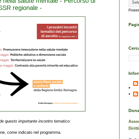
nella salute mentale - Percorso di
SSR regionale -
Power
Pagi
Cerca
Info
Dona 
de questo importante incontro tematico:
Assoc
Diritt
ione, come indicato nel programma.