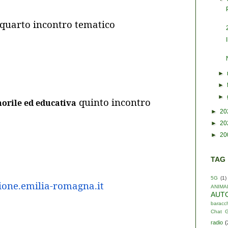
quarto incontro tematico
►
►
►
quinto incontro
norile ed educativa
►
20
►
20
►
20
TAG
5G
(1)
ione.emilia-romagna.it
ANIMA
AUT
baracc
Chat 
radio
(