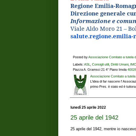
Regione Emilia-Romag
Direzione generale cur
Informazione e comuni
Viale Aldo Moro 21 – B
salute.regione.emilia-
Posted by
Associazione Comitato a tutela dei
Labels:
ASL
,
Consigli utili
,
Diritti Umani
,
IM
Piazza A. Gramsci 21 4° Piano Imola
40026
Associazione Comitato a tutela d
L'idea di far nascere l' Associaz
primo Pres. è stato ed è tutto
lunedì 25 aprile 2022
25 aprile del 1942
25 aprile del 1942, mentre io nascevo