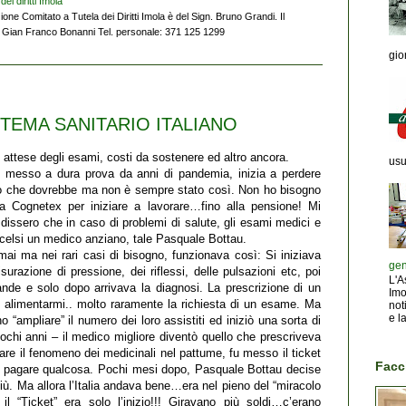
ei diritti Imola
ione Comitato a Tutela dei Diritti Imola è del Sign. Bruno Grandi. Il
ra Gian Franco Bonanni Tel. personale: 371 125 1299
gior
STEMA SANITARIO ITALIANO
e attese degli esami, costi da sostenere ed altro ancora.
usu
o, messo a dura prova da anni di pandemia, inizia a perdere
llo che dovrebbe ma non è sempre stato così. Non ho bisogno
lla Cognetex per iniziare a lavorare…fino alla pensione! Mi
issero che in caso di problemi di salute, gli esami medici e
. Scelsi un medico anziano, tale Pasquale Bottau.
i ma nei rari casi di bisogno, funzionava così: Si iniziava
gen
urazione di pressione, dei riflessi, delle pulsazioni etc, poi
L'A
de e solo dopo arrivava la diagnosi. La prescrizione di un
Imo
limentarmi.. molto raramente la richiesta di un esame. Ma
not
e la
 “ampliare” il numero dei loro assistiti ed iniziò una sorta di
 pochi anni – il medico migliore diventò quello che prescriveva
stare il fenomeno dei medicinali nel pattume, fu messo il ticket
Facc
 a pagare qualcosa. Pochi mesi dopo, Pasquale Bottau decise
più. Ma allora l’Italia andava bene…era nel pieno del “miracolo
“Ticket” era solo l’inizio!!! Giravano più soldi…c’erano