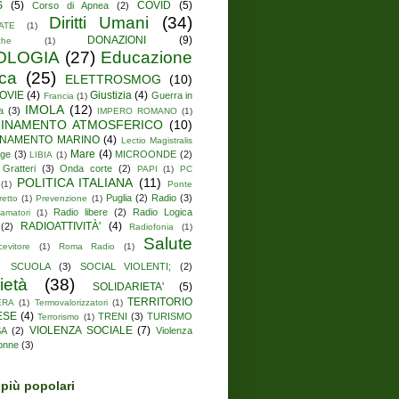
S
(5)
COVID
(5)
Corso di Apnea
(2)
Diritti Umani
(34)
ATE
(1)
DONAZIONI
(9)
che
(1)
OLOGIA
(27)
Educazione
ica
(25)
ELETTROSMOG
(10)
OVIE
(4)
Giustizia
(4)
Guerra in
Francia
(1)
IMOLA
(12)
a
(3)
IMPERO ROMANO
(1)
UINAMENTO ATMOSFERICO
(10)
INAMENTO MARINO
(4)
Lectio Magistralis
Mare
(4)
ge
(3)
MICROONDE
(2)
LIBIA
(1)
 Gratteri
(3)
Onda corte
(2)
PAPI
(1)
PC
POLITICA ITALIANA
(11)
(1)
Ponte
Puglia
(2)
Radio
(3)
retto
(1)
Prevenzione
(1)
Radio libere
(2)
Radio Logica
amatori
(1)
RADIOATTIVITÀ'
(4)
(2)
Radiofonia
(1)
Salute
cevitore
(1)
Roma Radio
(1)
SCUOLA
(3)
SOCIAL VIOLENTI;
(2)
ietà
(38)
SOLIDARIETA'
(5)
TERRITORIO
ERA
(1)
Termovalorizzatori
(1)
ESE
(4)
TRENI
(3)
TURISMO
Terrorismo
(1)
VIOLENZA SOCIALE
(7)
SA
(2)
Violenza
donne
(3)
 più popolari