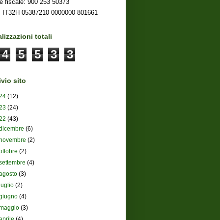
e fiscale: 900 253 50373
 IT32H 05387210 0000000 801661
lizzazioni totali
4
5
5
3
3
vio sito
24
(12)
23
(24)
22
(43)
dicembre
(6)
novembre
(2)
ottobre
(2)
settembre
(4)
agosto
(3)
luglio
(2)
giugno
(4)
maggio
(3)
aprile
(4)