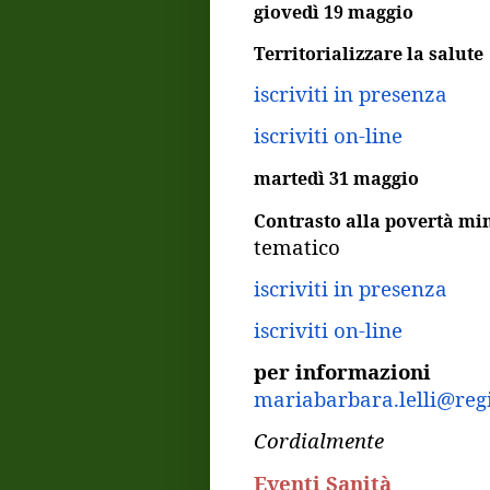
giovedì 19 maggio
Territorializzare la salute
iscriviti in presenza
iscriviti on-line
martedì 31 maggio
Contrasto alla povertà mi
tematico
iscriviti in presenza
iscriviti on-line
per informazioni
mariabarbara.lelli@reg
Cordialmente
Eventi Sanità