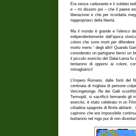
Era senza carburante e il soldato ted
e – mi dissero poi – che il paese era
liberazione e che per ricordarla megl
riappropriarci della libertà.
Ma il mondo è grande e l’elenco dei 
indipendentemente dall’epoca storica,
coloro che sono morti per difendere l
morto meno “ degli altri! Quando Gari
considerato un partigiano bensì un br
il piccolo esercito del Dalai-Lama fu
tentarono di opporsi ai coloni, co
mitragliatrici!
L’Impero Romano, dalle fonti del N
centinaia di migliaia di persone colp
Vercingetorige, Re dei Galli sconfi
Termopili, si sacrificò fermando gli
esercito, è stato celebrato in un Fil
cittadina spagnola di 8mila abitanti…
capirono che era impossibile continuar
buttarono nel rogo pur di non diventa