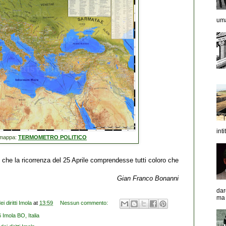
uma
inti
 mappa:
TERMOMETRO POLITICO
ei che la ricorrenza del 25 Aprile comprendesse tutti coloro che
Gian Franco Bonanni
dar
ma 
 diritti Imola
at
13:59
Nessun commento:
 Imola BO, Italia