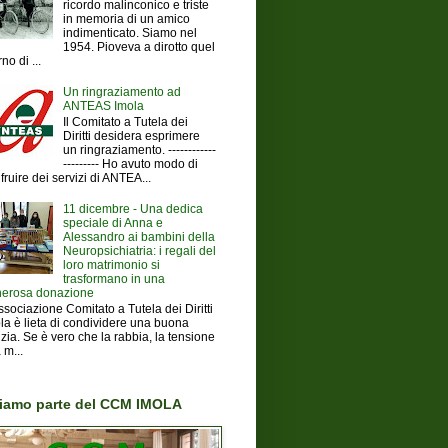
ricordo malinconico e triste
in memoria di un amico
indimenticato. Siamo nel
1954. Pioveva a dirotto quel
no di ...
Un ringraziamento ad
ANTEAS Imola
Il Comitato a Tutela dei
Diritti desidera esprimere
un ringraziamento. ------------
--------- Ho avuto modo di
fruire dei servizi di ANTEA...
11 dicembre - Una dedica
speciale di Anna e
Alessandro ai bambini della
Neuropsichiatria: i regali del
loro matrimonio si
trasformano in una
erosa donazione
ssociazione Comitato a Tutela dei Diritti
la è lieta di condividere una buona
izia. Se è vero che la rabbia, la tensione
 m...
iamo parte del CCM IMOLA