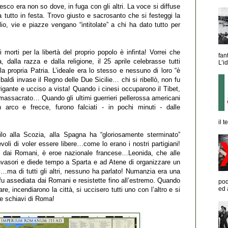
esco era non so dove, in fuga con gli altri. La voce si diffuse
 tutto in festa. Trovo giusto e sacrosanto che si festeggi la
io, vie e piazze vengano “intitolate” a chi ha dato tutto per
morti per la libertà del proprio popolo è infinta! Vorrei che
fan
 dalla razza e dalla religione, il 25 aprile celebrasse tutti
L’id
a propria Patria. L’ideale era lo stesso e nessuno di loro “è
baldi invase il Regno delle Due Sicilie… chi si ribellò, non fu
igante e ucciso a vista! Quando i cinesi occuparono il Tibet,
 massacrato… Quando gli ultimi guerrieri pellerossa americani
n arco e frecce, furono falciati - in pochi minuti - dalle
il 
ilo alla Scozia, alla Spagna ha “gloriosamente sterminato”
evoli di voler essere libere…come lo erano i nostri partigiani!
tti dai Romani, è eroe nazionale francese…Leonida, che alle
 invasori e diede tempo a Sparta e ad Atene di organizzare un
m…ma di tutti gli altri, nessuno ha parlato! Numanzia era una
fu assediata dai Romani e resistette fino all’estremo. Quando
pod
ed 
e, incendiarono la città, si uccisero tutti uno con l’altro e si
re schiavi di Roma!