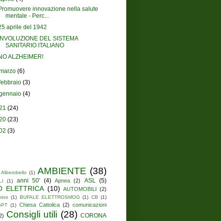
Promuovere innovazione nella salute
mentale - Perc...
25 aprile del 1942
INVOLUZIONE DEL SISTEMA
SANITARIO ITALIANO
NO ALZHEIMER!
marzo
(6)
febbraio
(3)
gennaio
(4)
21
(24)
20
(23)
02
(3)
AMBIENTE
(38)
Alberobello
(1)
anni 50'
(4)
ASL
(5)
Apnea
(2)
LI
(1)
O ELETTRICA
(10)
AUTOMOBILI
(2)
hino
(1)
BUFALE ELETTROSMOG
(1)
CB
(1)
Chiesa Cattolica
(2)
comunicazioni
GPT
(1)
Consigli utili
(28)
CORONA
2)