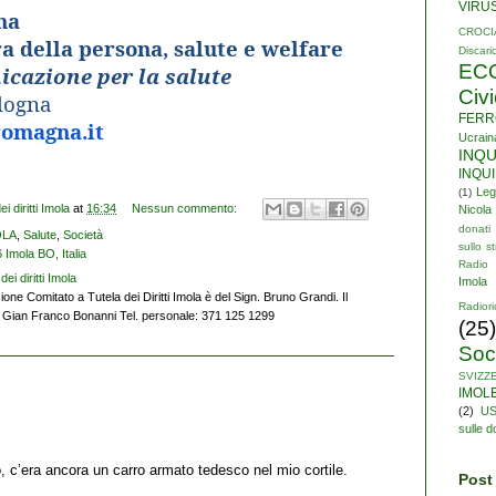
VIRU
na
CROCI
a della persona, salute e welfare
Discari
EC
cazione per la salute
Civ
ologna
FERR
romagna.it
Ucrain
INQ
INQU
Leg
(1)
 diritti Imola
at
16:34
Nessun commento:
Nicola
donati
OLA
,
Salute
,
Società
sullo st
 Imola BO, Italia
Radio 
ei diritti Imola
Imola
ione Comitato a Tutela dei Diritti Imola è del Sign. Bruno Grandi. Il
Radiori
ra Gian Franco Bonanni Tel. personale: 371 125 1299
(25)
Soc
SVIZZ
IMOL
(2)
U
sulle 
, c’era ancora un carro armato tedesco nel mio cortile.
Post