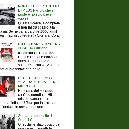
PONTE SULLO STRETTO
DI MESSINA (ciò che si
puote e non ciò che si
vuole)
Questa ricerca, è completa
e non lascia spazio alla
tasia. Se ne parla da oltre 2000 anni!
ea infatti di collegare la Sicilia al Cont...
CITTADINANZA IN SCENA
2024 – IV edizione
Il Comitato a Tutela dei
Diritti è lieto di condividere
questa importante e
salutare iniziativa. A seguire
testo di presentazione delle ...
ECCO PERCHÉ NON
SCALDARE IL LATTE NEL
MICROONDE!
Nel corso del secondo
conflitto mondiale, Hitler
mise in campo una
erosa flotta di U Boat per intercettare
affondare le navi americane...
Sempre a proposito di
Gheddafi
Gheddafi è stato ucciso per
una serie di squallide