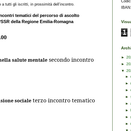
Codic
a tutti gli iscritti, in prossimità dell’incontro.
IBAN:
incontri tematici del percorso di ascolto
 PSSR della Regione Emilia-Romagna
Visua
1
.00
Archi
►
20
secondo incontro
ella salute mentale
►
20
▼
20
►
►
►
►
terzo incontro tematico
nsione sociale
►
►
►
►
▼