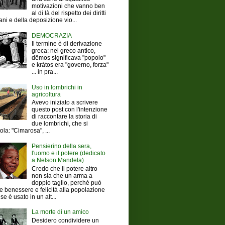
motivazioni che vanno ben
al di là del rispetto dei diritti
ni e della deposizione vio...
DEMOCRAZIA
Il termine è di derivazione
greca: nel greco antico,
dêmos significava "popolo"
e krátos era "governo, forza"
... in pra...
Uso in lombrichi in
agricoltura
Avevo iniziato a scrivere
questo post con l'intenzione
di raccontare la storia di
due lombrichi, che si
tola: "Cimarosa", ...
Pensierino della sera,
l'uomo e il potere (dedicato
a Nelson Mandela)
Credo che il potere altro
non sia che un arma a
doppio taglio, perché può
e benessere e felicità alla popolazione
se è usato in un alt...
La morte di un amico
Desidero condividere un