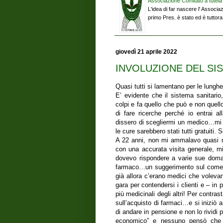
Associazione Comitato a tutela d
L'idea di far nascere l' Associaz
primo Pres. è stato ed è tutto
giovedì 21 aprile 2022
INVOLUZIONE DEL SI
Quasi tutti si lamentano per le lungh
E’ evidente che il sistema sanitari
colpi e fa quello che può e non que
di fare ricerche perché io entrai a
dissero di scegliermi un medico…mi d
le cure sarebbero stati tutti gratuiti
A 22 anni, non mi ammalavo quasi ma
con una accurata visita generale, mis
dovevo rispondere a varie sue doman
farmaco…un suggerimento sul come a
già allora c’erano medici che volevano
gara per contendersi i clienti e – in
più medicinali degli altri! Per contra
sull’acquisto di farmaci…e si iniziò
di andare in pensione e non lo rividi 
economico” e nessuno pensò che il 