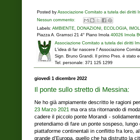
Posted by
Associazione Comitato a tutela dei diritti 
Nessun commento:
Labels:
AMBIENTE
,
DONAZIONI
,
ECOLOGIA
,
IMO
Piazza A. Gramsci 21 4° Piano Imola
40026 Imola BO
Associazione Comitato a tutela dei diritti Im
L'idea di far nascere l' Associazione Comitat
Sign. Bruno Grandi. Il primo Pres. è stato 
Tel. personale: 371 125 1299
giovedì 1 dicembre 2022
Il ponte sullo stretto di Messina:
Ne ho già ampiamente descritto le ragioni per
23 Marzo 2021
ma ora sta ritornando di moda!
cadere il piccolo ponte Morandi - solidamente 
pretendiamo di fare un ponte sospeso, lungo 
piattaforme continentali in conflitto fra loro, 
grande d’Europa, quello che ha distrutto la c