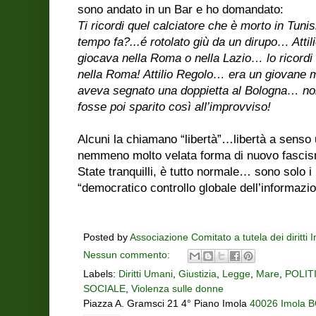
sono andato in un Bar e ho domandato:
Ti ricordi quel calciatore che è morto in Tuni
tempo fa?...é rotolato giù da un dirupo… Atti
giocava nella Roma o nella Lazio… lo ricordi
nella Roma! Attilio Regolo… era un giovane m
aveva segnato una doppietta al Bologna… no
fosse poi sparito così all’improvviso!
Alcuni la chiamano “libertà”…libertà a senso 
nemmeno molto velata forma di nuovo fasci
State tranquilli, è tutto normale… sono solo i 
“democratico controllo globale dell’informazion
Posted by
Associazione Comitato a tutela dei diritti 
Nessun commento:
Labels:
Diritti Umani
,
Giustizia
,
Legge
,
Mare
,
POLIT
SOCIALE
,
Violenza sulle donne
Piazza A. Gramsci 21 4° Piano Imola
40026 Imola BO