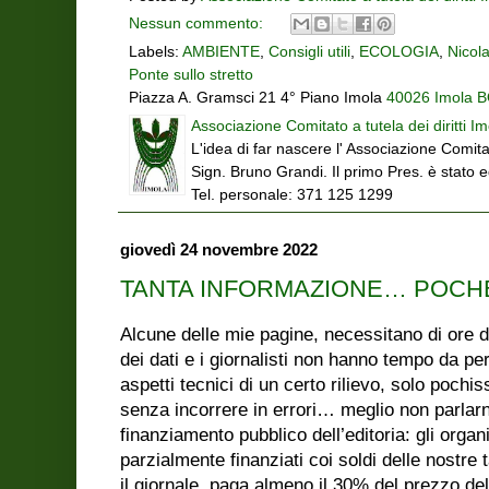
Nessun commento:
Labels:
AMBIENTE
,
Consigli utili
,
ECOLOGIA
,
Nicola
Ponte sullo stretto
Piazza A. Gramsci 21 4° Piano Imola
40026 Imola BO
Associazione Comitato a tutela dei diritti Im
L'idea di far nascere l' Associazione Comitat
Sign. Bruno Grandi. Il primo Pres. è stato 
Tel. personale: 371 125 1299
giovedì 24 novembre 2022
TANTA INFORMAZIONE… POCHE 
Alcune delle mie pagine, necessitano di ore di
dei dati e i giornalisti non hanno tempo da p
aspetti tecnici di un certo rilievo, solo pochis
senza incorrere in errori… meglio non parlarne
finanziamento pubblico dell’editoria: gli orga
parzialmente finanziati coi soldi delle nost
il giornale, paga almeno il 30% del prezzo del