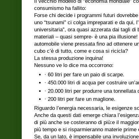
Il vecchio modello di “economia mondiale” cos
consumismo ha fallito:
Forse chi decide i programmi futuri dovrebbe
uno “tsunami” ci colga impreparati e da qui, l
universitaria”, ora quasi azzerata dai tagli di b
materiali – quasi sempre- è una pia illusion
automobile viene pressata fino ad ottenere u
cubo c’è di tutto, come e cosa si ricicla?
La stessa produzione inquina!
Nessuno ve lo dice ma occorrono:
· 60 litri per fare un paio di scarpe.
· 450.000 litri di acqua per costruire un
· 20.000 litri per produrre una tonnellata 
· 200 litri per fare un maglione.
Riguardo l’energia necessaria, le esigenze so
Anche da questi dati emerge chiara l’esigenz
di più anche se costeranno di più:e il maggior 
più tempo e si risparmieranno materie prime 
Se, da un lato, è impensabile una involuzione d