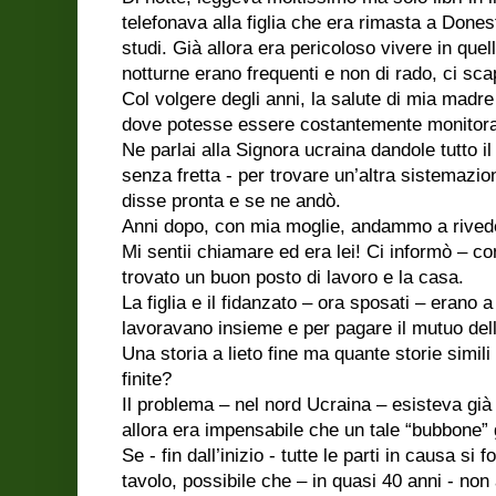
telefonava alla figlia che era rimasta a Donest
studi. Già allora era pericoloso vivere in quel
notturne erano frequenti e non di rado, ci sca
Col volgere degli anni, la salute di mia madre
dove potesse essere costantemente monitora
Ne parlai alla Signora ucraina dandole tutto i
senza fretta - per trovare un’altra sistemazio
disse pronta e se ne andò.
Anni dopo, con mia moglie, andammo a rived
Mi sentii chiamare ed era lei! Ci informò – co
trovato un buon posto di lavoro e la casa.
La figlia e il fidanzato – ora sposati – erano 
lavoravano insieme e per pagare il mutuo dell
Una storia a lieto fine ma quante storie simil
finite?
Il problema – nel nord Ucraina – esisteva già
allora era impensabile che un tale “bubbone” 
Se - fin dall’inizio - tutte le parti in causa si 
tavolo, possibile che – in quasi 40 anni - no