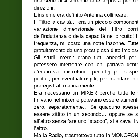
una serie di 4 antenne fatte apposta per no
direzioni.
L’insieme era definito Antenna collineare.
Il Filtro a cavità… era un piccolo component
variazione dimensionale del filtro co
dell'induttanza o della capacità nel circuito! Il
frequenza, mi costò una notte insonne. Tutt
gratuitamente da una prestigiosa ditta imoles
Gli studi interni: erano tutti anecoici pe
potessero interferire con chi parlava dentr
c’erano vari microfoni… per i Dj, per lo speak
politici, per eventuali ospiti, per mandare i
preregistrati manualmente.
Era necessario un MIXER perché tutte le vo
finivano nel mixer e potevano essere aumenta
zero, separatamente… Se qualcuno avesse 
essere zittito in un secondo… oppure se 
all’altro senza fare uno “stacco”, si alzava 
l’altro.
Ma la Radio, trasmetteva tutto in MONOFO