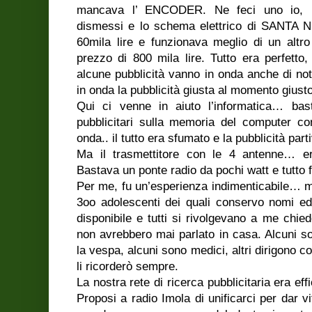
mancava l’ ENCODER. Ne feci uno io, p
dismessi e lo schema elettrico di SANTA
60mila lire e funzionava meglio di un altro
prezzo di 800 mila lire. Tutto era perfetto
alcune pubblicità vanno in onda anche di not
in onda la pubblicità giusta al momento giusto­
Qui ci venne in aiuto l’informatica… basta
pubblicitari sulla memoria del computer co
onda.. il tutto era sfumato e la pubblicità part
Ma il trasmettitore con le 4 antenne… er
Bastava un ponte radio da pochi watt e tutto 
Per me, fu un’esperienza indimenticabile… mi
3oo adolescenti dei quali conservo nomi ed
disponibile e tutti si rivolgevano a me chi
non avrebbero mai parlato in casa. Alcuni son
la vespa, alcuni sono medici, altri dirigono c
li ricorderò sempre.
La nostra rete di ricerca pubblicitaria era eff
Proposi a radio Imola di unificarci per dar 