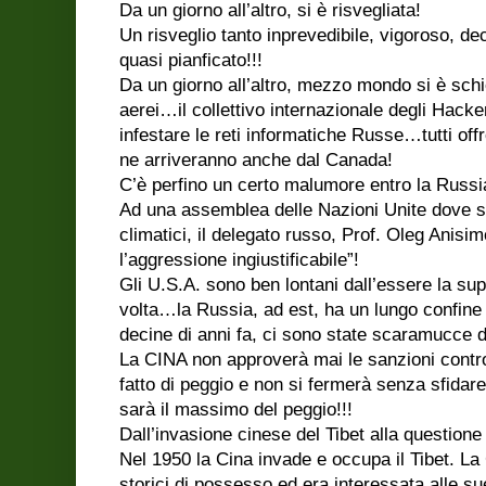
Da un giorno all’altro, si è risvegliata!
Un risveglio tanto inprevedibile, vigoroso, 
quasi pianficato!!!
Da un giorno all’altro, mezzo mondo si è schi
aerei…il collettivo internazionale degli Hack
infestare le reti informatiche Russe…tutti offr
ne arriveranno anche dal Canada!
C’è perfino un certo malumore entro la Russi
Ad una assemblea delle Nazioni Unite dove si
climatici, il delegato russo, Prof. Oleg Anisi
l’aggressione ingiustificabile”!
Gli U.S.A. sono ben lontani dall’essere la s
volta…la Russia, ad est, ha un lungo confine
decine di anni fa, ci sono state scaramucce d
La CINA non approverà mai le sanzioni contr
fatto di peggio e non si fermerà senza sfidar
sarà il massimo del peggio!!!
Dall’invasione cinese del Tibet alla questione
Nel 1950 la Cina invade e occupa il Tibet. La Ci
storici di possesso ed era interessata alle su