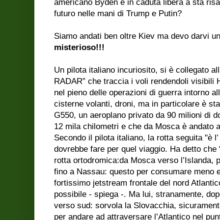
americano Byden è in caduta libera a sta 
futuro nelle mani di Trump e Putin?
Siamo andati ben oltre Kiev ma devo darvi un’
misterioso!!!
Un pilota italiano incuriosito, si è collegato 
RADAR” che traccia i voli rendendoli visibili 
nel pieno delle operazioni di guerra intorno all
cisterne volanti, droni, ma in particolare è st
G550, un aeroplano privato da 90 milioni di d
12 mila chilometri e che da Mosca è andato 
Secondo il pilota italiano, la rotta seguita "è l
dovrebbe fare per quel viaggio. Ha detto che 
rotta ortodromica:da Mosca verso l’Islanda, p
fino a Nassau: questo per consumare meno e s
fortissimo jetstream frontale del nord Atlantic
possibile - spiega -. Ma lui, stranamente, do
verso sud: sorvola la Slovacchia, sicuramente
per andare ad attraversare l’Atlantico nel pu