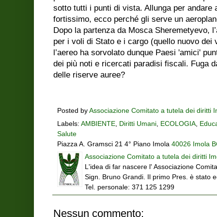
sotto tutti i punti di vista. Allunga per andare
fortissimo, ecco perché gli serve un aeropla
Dopo la partenza da Mosca Sheremetyevo, l’a
per i voli di Stato e i cargo (quello nuovo dei
l’aereo ha sorvolato dunque Paesi 'amici' pu
dei più noti e ricercati paradisi fiscali. Fuga
delle riserve auree?
Posted by
Associazione Comitato a tutela dei diritti 
Labels:
AMBIENTE
,
Diritti Umani
,
ECOLOGIA
,
Educa
Salute
Piazza A. Gramsci 21 4° Piano Imola
40026 Imola BO
Associazione Comitato a tutela dei diritti Im
L'idea di far nascere l' Associazione Comitat
Sign. Bruno Grandi. Il primo Pres. è stato 
Tel. personale: 371 125 1299
Nessun commento: