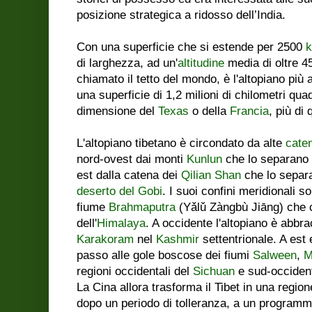
posizione strategica a ridosso dell’India.
Con una superficie che si estende per 2500
di larghezza, ad un'
altitudine
media di oltre 
chiamato il tetto del mondo, è l'altopiano più
una superficie di 1,2 milioni di chilometri quad
dimensione del
Texas
o della
Francia
, più di 
L'altopiano tibetano è circondato da alte
cate
nord-ovest dai monti
Kunlun
che lo separano
est dalla catena dei
Qilian Shan
che lo separ
deserto del Gobi
. I suoi confini meridionali s
fiume
Brahmaputra
(Yǎlǔ Zàngbù Jiāng) che c
dell'
Himalaya
. A occidente l'altopiano è abbr
Karakoram
nel
Kashmir
settentrionale. A est 
passo alle gole boscose dei fiumi
Salween
,
M
regioni occidentali del
Sichuan
e sud-occident
La Cina allora trasforma il Tibet in una regi
dopo un periodo di tolleranza, a un program