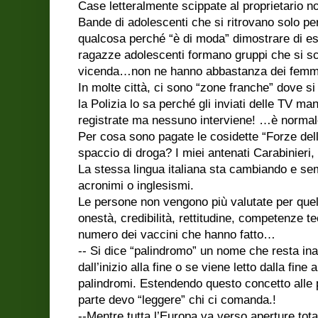
Case letteralmente scippate al proprietario n
Bande di adolescenti che si ritrovano solo per
qualcosa perché “è di moda” dimostrare di ess
ragazze adolescenti formano gruppi che si 
vicenda…non ne hanno abbastanza dei femmi
In molte città, ci sono “zone franche” dove s
la Polizia lo sa perché gli inviati delle TV m
registrate ma nessuno interviene! …è normal
Per cosa sono pagate le cosidette “Forze dell
spaccio di droga? I miei antenati Carabinieri, 
La stessa lingua italiana sta cambiando e sem
acronimi o inglesismi.
Le persone non vengono più valutate per qu
onestà, credibilità, rettitudine, competenze t
numero dei vaccini che hanno fatto…
-- Si dice “palindromo” un nome che resta inal
dall’inizio alla fine o se viene letto dalla fine
palindromi. Estendendo questo concetto alle
parte devo “leggere” chi ci comanda.!
--Mentre tutta l’Europa va verso aperture tota