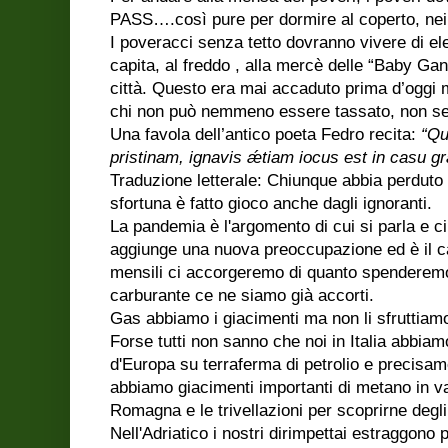
PASS….così pure per dormire al coperto, nei 
I poveracci senza tetto dovranno vivere di el
capita, al freddo , alla mercè delle “Baby Gan
città. Questo era mai accaduto prima d’oggi
chi non può nemmeno essere tassato, non ser
Una favola dell’antico poeta Fedro recita:
“Qu
pristinam, ignavis ǽtiam iocus est in casu gr
Traduzione letterale: Chiunque abbia perduto l
sfortuna è fatto gioco anche dagli ignoranti.
La pandemia è l'argomento di cui si parla e ci
aggiunge una nuova preoccupazione ed è il ca
mensili ci accorgeremo di quanto spenderemo i
carburante ce ne siamo già accorti.
Gas abbiamo i giacimenti ma non li sfruttiam
Forse tutti non sanno che noi in Italia abbiam
d'Europa su terraferma di petrolio e precisame
abbiamo giacimenti importanti di metano in var
Romagna e le trivellazioni per scoprirne degli 
Nell'Adriatico i nostri dirimpettai estraggono