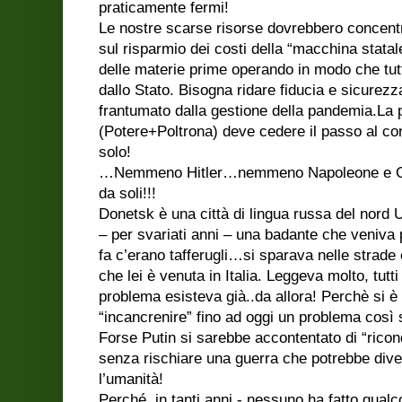
praticamente fermi!
Le nostre scarse risorse dovrebbero concentra
sul risparmio dei costi della “macchina statal
delle materie prime operando in modo che tutti
dallo Stato. Bisogna ridare fiducia e sicurez
frantumato dalla gestione della pandemia.
La 
(Potere+Poltrona) deve cedere il passo al co
solo!
…Nemmeno Hitler…nemmeno Napoleone e Giu
da soli!!!
Donetsk è una città di lingua russa del nor
– per svariati anni – una badante che veniva p
fa c’erano tafferugli…si sparava nelle strade e 
che lei è venuta in Italia. Leggeva molto, tutti l
problema esisteva già..da allora! Perchè si è 
“incancrenire” fino ad oggi un problema così 
Forse Putin si sarebbe accontentato di “ricon
senza rischiare una guerra che potrebbe div
l’umanità!
Perché, in tanti anni - nessuno ha fatto qualc