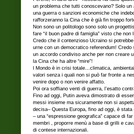
un problema che tutti conoscevano? Solo un 
una guerra o sanzioni economiche che indebole
rafforzeranno la Cina che è già fin troppo fort
Non sono un politologo sono solo un progetti
fare “il buon padre di famiglia” visto che non 
Credo che il contenzioso Ucraino si potrebbe
urne con un democratico referendum! Credo s
un accordo condiviso anche per non creare u
la Cina che ha altre “mire”!
l Mondo è in crisi totale…climatica, ambiental
valori senza i quali non si può far fronte a nes
venire dopo o non venire affatto.
Poi ora soffiano venti di guerra, l’esatto contr
Fino ad oggi, Putin aveva dimostrato di essere f
messi insieme ma sicuramente non si aspett
decisa– Questa Europa, fino ad oggi, è stata 
– una “espressione geografica” capace di far 
membri , proporre menù a base di grilli e cav
di contese internazionali.