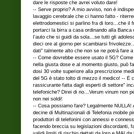
dare le risposte che avrei voluto dare!
-- Serve proprio? A mio avviso, non è indispe
lavaggio cerebrale che ci hanno fatto - riterr
elettrodomestici si parlino fra di loro…che il f
portarci la birra a casa ordinando alla Banca
l’auto che si guidi da sola…se tutti gli adole
dieci ore al giorno per scambiarsi frivolezz
dati” talmente alto che non se ne potrà fare 
-- Come dovrebbe essere usato il 5G? Come
nella giusta dose e al momento giusto, può f
dosi 30 volte superiore alla prescrizione med
del 5G è stato tolto di mezzo il medico! -- Ė 
rassicurante fatta dagli esperti di settore” in
telefoniche? Direi di no…Verum vinum non pec
non nei soldi!
-- Cosa possiamo fare? Legalmente NULLA! 
decine di Multinazionali di Telefonia mobile pi
produttori di telefonini con annessi e connes
facendo breccia su legislazioni discordanti, 
validi limiti di rischio dettati da loro e MAI da